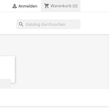
shopping_cart


Warenkorb
(0)
Anmelden
search