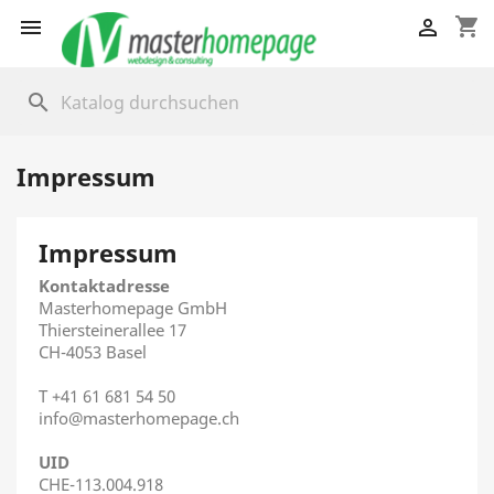
shopping_cart


search
Impressum
Impressum
Kontaktadresse
Masterhomepage GmbH
Thiersteinerallee 17
CH-4053 Basel
T +41 61 681 54 50
info@masterhomepage.ch
UID
CHE-113.004.918